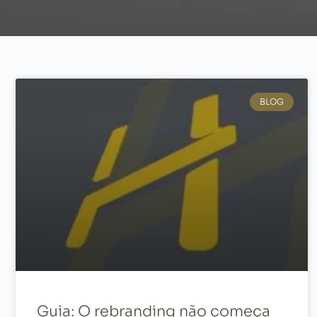
BLOG
Guia: O rebranding não começa