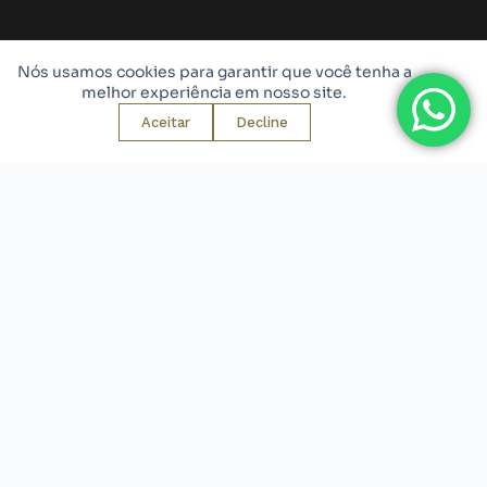
Nós usamos cookies para garantir que você tenha a
SERVIÇOS
melhor experiência em nosso site.
ESTRATÉGIA
Aceitar
Decline
DESIGN
CONEXÃO E PRESENÇA
© 2022 HetoBrand
.
Todos os direitos reservados.
Política de Privacidade
|
Trabalhe na HetoBrand