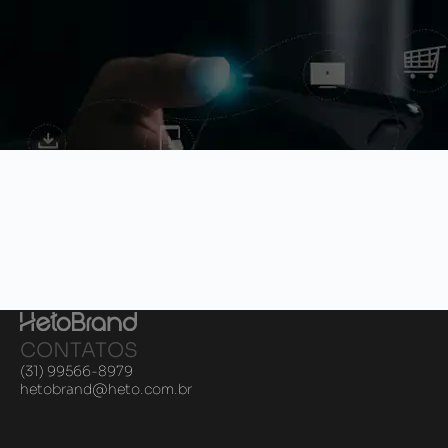
CONTATOS
(31) 99566-8979
hetobrand@heto.com.br