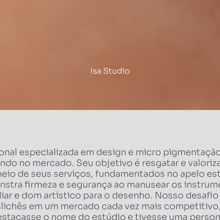
Isa Studio
ional especializada em design e micro pigmentaçã
ndo no mercado. Seu objetivo é resgatar e valoriz
meio de seus serviços, fundamentados no apelo est
onstra firmeza e segurança ao manusear os instrum
liar e dom artístico para o desenho. Nosso desafio 
clichês em um mercado cada vez mais competitivo
estacasse o nome do estúdio e tivesse uma persona